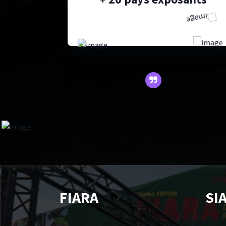
n
FIARA
SI